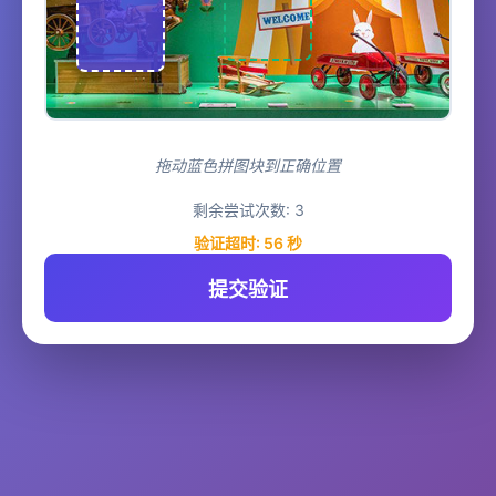
拖动蓝色拼图块到正确位置
剩余尝试次数:
3
验证超时:
56
秒
提交验证