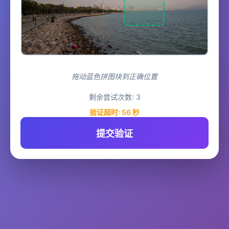
拖动蓝色拼图块到正确位置
剩余尝试次数:
3
验证超时:
55
秒
提交验证