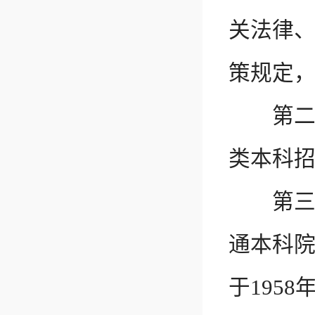
关法律
策规定
第二条
类本科
第三条
通本科
于195