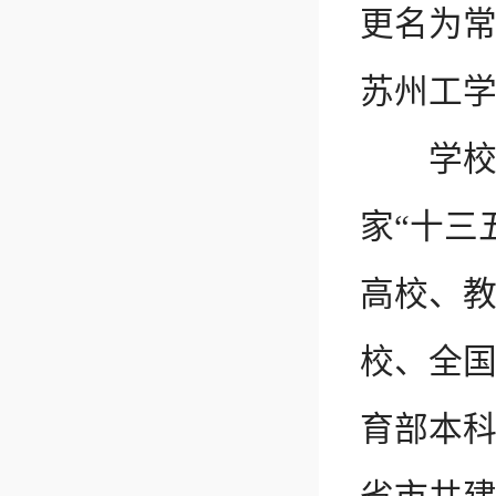
更名为常
苏州工
学校是
家“十三
高校、教
校、全
育部本