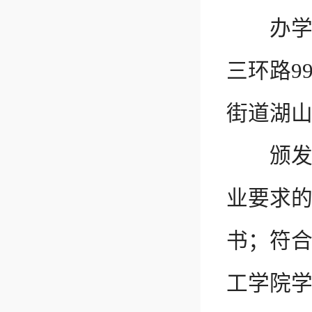
办学地
三环路9
街道湖山
颁发证
业要求
书；符
工学院