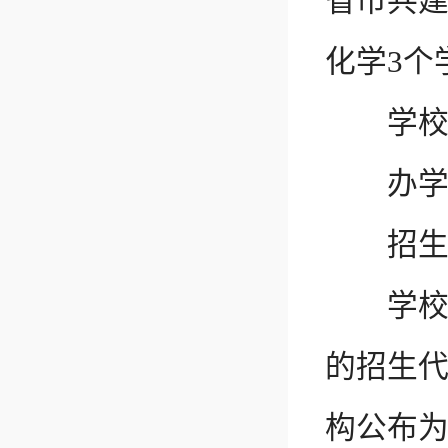
省市共
化学3个
学校全
办学类
招生层
学校标识
的招生
构公布