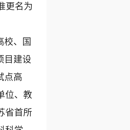
准更名为
高校、国
项目建设
试点高
单位、教
苏省首所