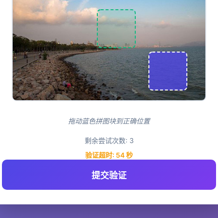
拖动蓝色拼图块到正确位置
剩余尝试次数:
3
验证超时:
54
秒
提交验证