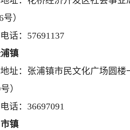
花桥经济开发区社会事业局
-6号）
57691137
张浦镇
张浦镇市民文化广场圆楼一
0号）
36697091
周市镇