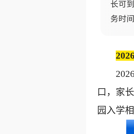
长可
务时
20
202
口，家
园入学