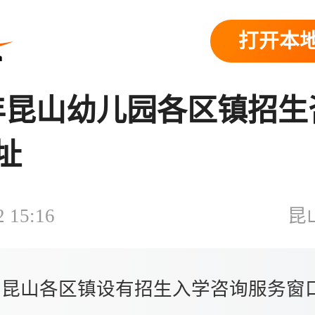
打开本地
6年昆山幼儿园各区镇招
址
2 15:16
昆
昆山各区镇设有招生入学咨询服务窗