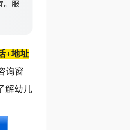
宜。服
话+地址
咨询窗
了解幼儿