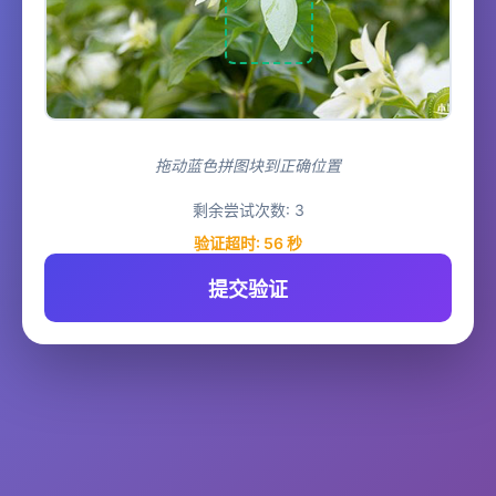
拖动蓝色拼图块到正确位置
剩余尝试次数:
3
验证超时:
55
秒
提交验证