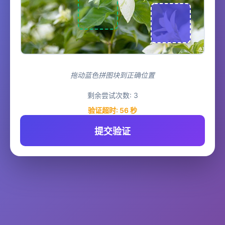
拖动蓝色拼图块到正确位置
剩余尝试次数:
3
验证超时:
56
秒
提交验证