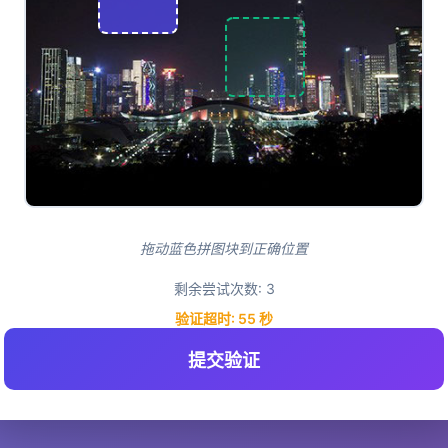
拖动蓝色拼图块到正确位置
剩余尝试次数:
3
验证超时:
55
秒
提交验证