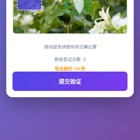
拖动蓝色拼图块到正确位置
剩余尝试次数:
3
验证超时:
56
秒
提交验证