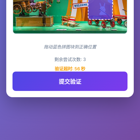
拖动蓝色拼图块到正确位置
剩余尝试次数:
3
验证超时:
56
秒
提交验证