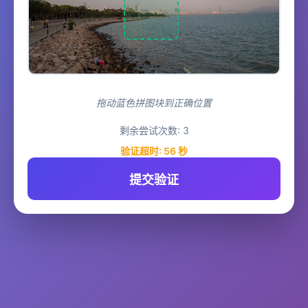
拖动蓝色拼图块到正确位置
剩余尝试次数:
3
验证超时:
55
秒
提交验证