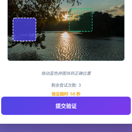
拖动蓝色拼图块到正确位置
剩余尝试次数:
3
验证超时:
55
秒
提交验证