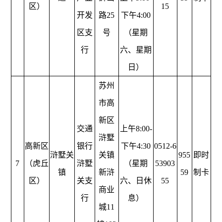
区）
15
开发
路25
下午4:00
区支
号
（星期
行
六、星期
日）
苏州
市高
新区
交通
上午8:00-
浒墅
高新区
银行
下午4:30
0512-6
浒墅关
关镇
955
即时
7
（虎丘
浒墅
（星期
53903
镇
新浒
59
制卡
区）
关支
六、日休
55
商业
行
息）
城11