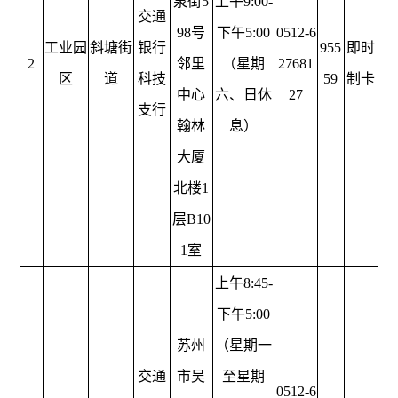
泉街5
上午9:00-
交通
98号
下午5:00
0512-6
工业园
斜塘街
银行
955
即时
2
邻里
（星期
27681
区
道
科技
59
制卡
中心
六、日休
27
支行
翰林
息）
大厦
北楼1
层B10
1室
上午8:45-
下午5:00
苏州
（星期一
交通
市吴
至星期
0512-6