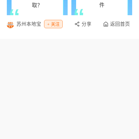
件
取？
苏州本地宝
分享
返回首页
+ 关注
苏州生育津贴申请条件
苏州生育津贴怎么领
取？
栏目导航
资讯
教育
休闲
招聘
交通
旅游
办事
购物
特惠
专题
网点
景点
公交
客车
地图
地铁
天气
|
|
|
|
移动版
电脑版
意见建议
联系我们
本地宝APP
©Bendibao 粤ICP备17055554号
人力资源服务许可证编号：440304103659