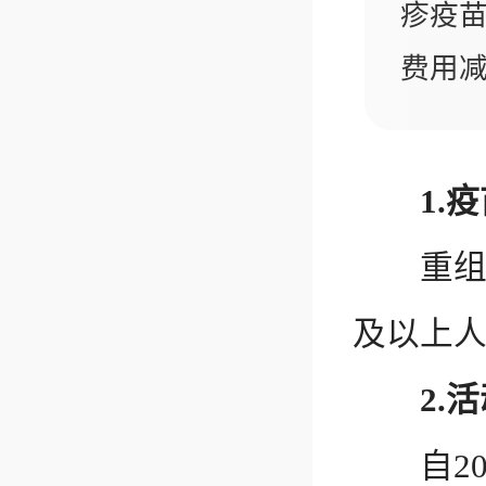
疹疫
费用
1.
重组带
及以上人
2.
自202