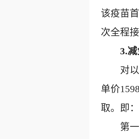
该疫苗首
次全程接
3.
对以上
单价15
取。即
第一剂：