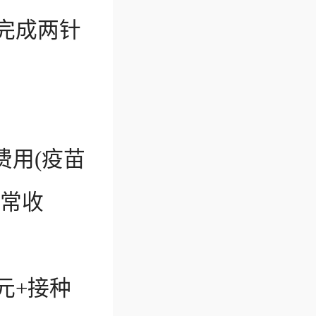
前完成两针
用(疫苗
正常收
元+接种