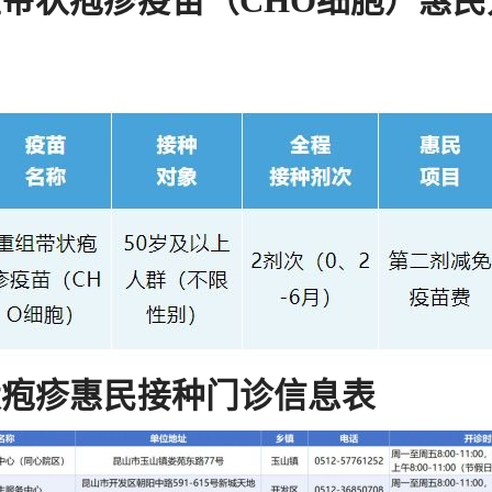
组带状疱疹疫苗
（CHO细胞）
惠民
状疱疹惠民接种门诊信息表