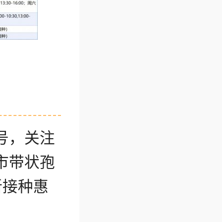
号，关注
市带状孢
新接种惠