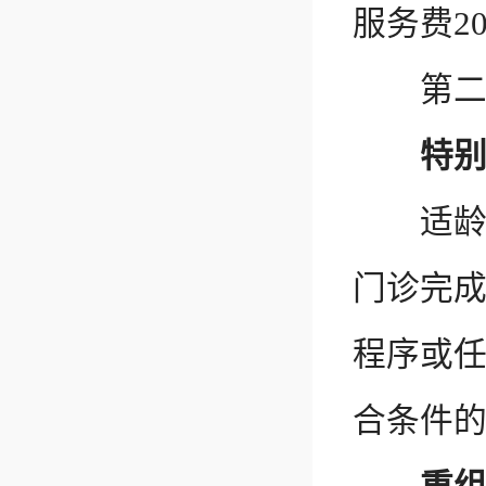
服务费2
第二剂
特
适龄人
门诊完
程序或
合条件