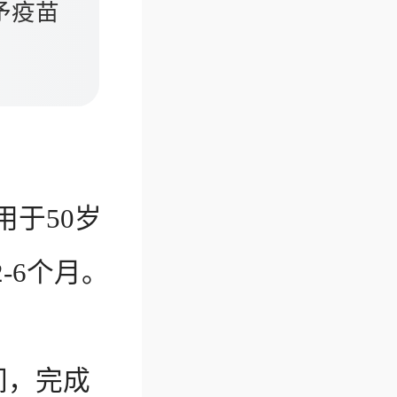
予疫苗
于50岁
-6个月。
间，完成