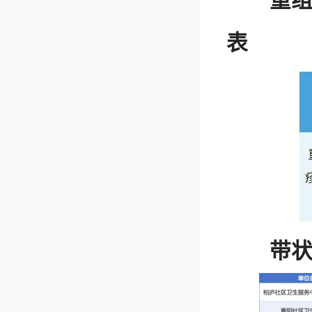
重
表
带