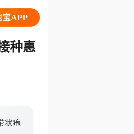
宝APP
苗接种惠
带状疱