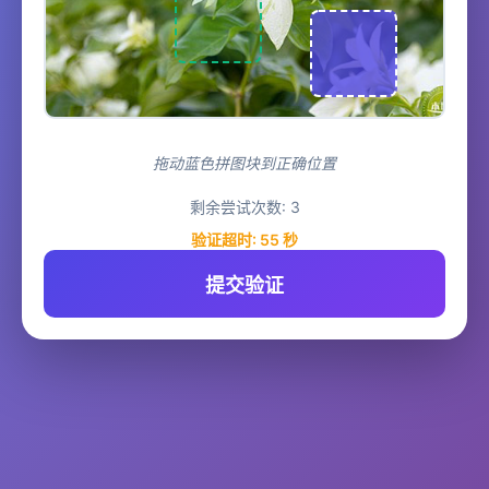
拖动蓝色拼图块到正确位置
剩余尝试次数:
3
验证超时:
55
秒
提交验证