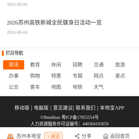
2026-08-06
2026苏州高铁新城全民健身日活动一览
2026-08-04
栏目导航
资讯
教育
休闲
招聘
交通
旅游
办事
购物
特惠
专题
网点
景点
公交
客车
地图
地铁
天气
|
|
|
|
移动版
电脑版
意见建议
联系我们
本地宝APP
©Bendibao 粤ICP备17055554号
人力资源服务许可证编号：440304103659
苏州本地宝
分享
返回首页
+ 关注