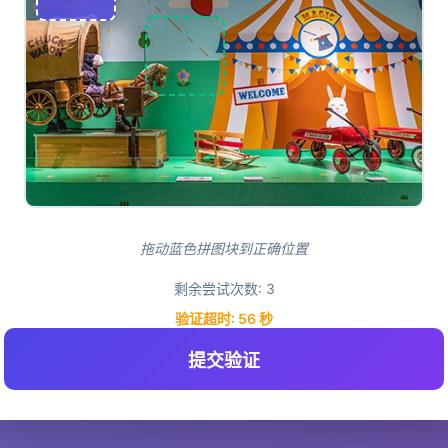
拖动蓝色拼图块到正确位置
剩余尝试次数:
3
验证超时:
55
秒
提交验证