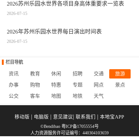
2026苏州乐园水世界各项目身高体重要求一览表
2026-07-15
2026年苏州乐园水世界每日演出时间表
2026-07-15
栏目导航
资讯
教育
休闲
招聘
交通
旅游
办事
购物
特惠
专题
网点
景点
公交
客车
地图
地铁
天气
|
|
|
|
移动版
电脑版
意见建议
联系我们
本地宝APP
©Bendibao 粤ICP备17055554号
人力资源服务许可证编号：440304103659