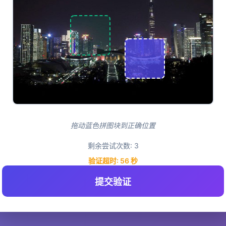
拖动蓝色拼图块到正确位置
剩余尝试次数:
3
验证超时:
55
秒
提交验证