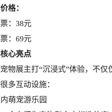
票价格：
：38元
：69元
动核心亮点
物展主打“沉浸式”体验，不仅
有很多互动设施：
室内萌宠游乐园