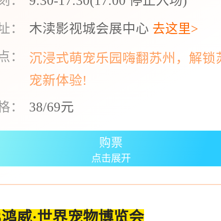
刻：
9:30-17:30(17:00 停止入场)
址：
木渎影视城会展中心
去这里>
点：
沉浸式萌宠乐园嗨翻苏州，解锁
宠新体验!
格：
38/69元
购票
点击展开
26鸿威·世界宠物博览会