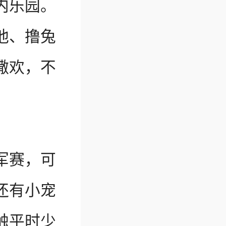
内乐园。
池、撸兔
撒欢，不
。
军赛，可
还有小宠
触平时少