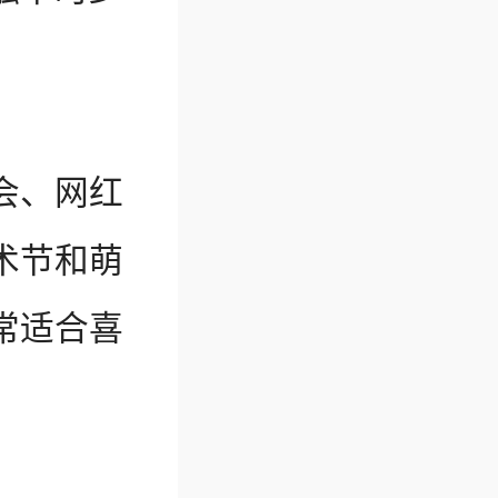
会、网红
术节和萌
常适合喜