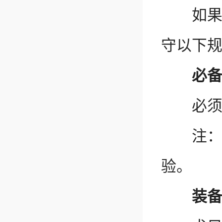
如果你
守以下
必备证
必须携
注：入
验。
装备