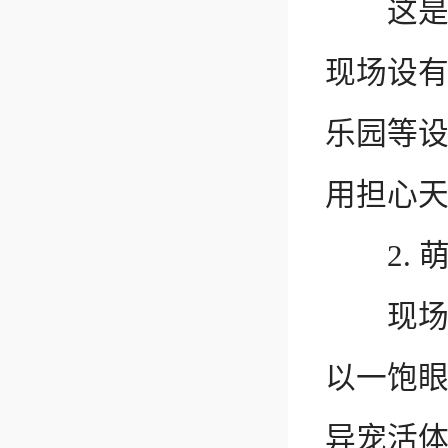
这是一
现场设
乐园等
用担心
2. 萌
现场会
以一饱
异宠活