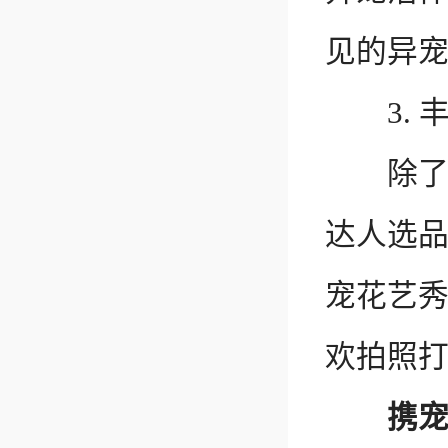
见的异
3. 
除了撸
达人选
宠花艺
欢拍照
携宠