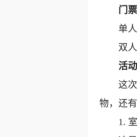
门
单人票
双人票
活
这次宠
物，还
1. 