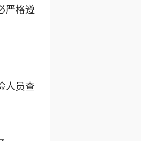
必严格遵
。
检人员查