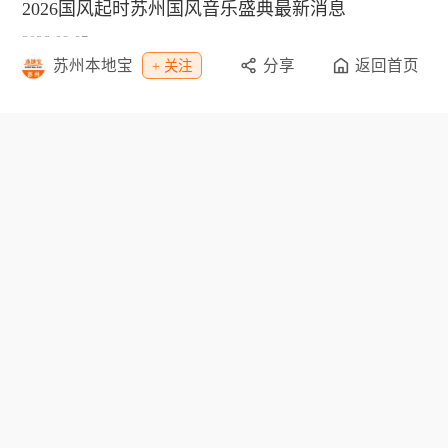
2026国风起时苏州国风音乐盛典最新消息
2026-08-07
苏州本地宝
分享
返回首页
+ 关注
苏州《繁花盛宴》沉浸式悬疑舞台剧
2026-08-03
栏目导航
资讯
教育
休闲
招聘
交通
旅游
办事
购物
特惠
专题
网点
景点
公交
客车
地图
地铁
天气
|
|
|
|
移动版
电脑版
意见建议
联系我们
本地宝APP
©Bendibao 粤ICP备17055554号
人力资源服务许可证编号：440304103659