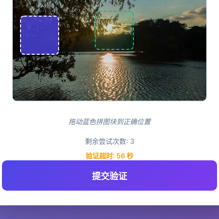
拖动蓝色拼图块到正确位置
剩余尝试次数:
3
验证超时:
55
秒
提交验证