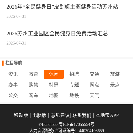
2026年“全民健身日”皮划艇主题健身活动苏州站
2026-07-31
2026苏州工业园区全民健身日免费活动汇总
2026-07-31
栏目导航
资讯
教育
休闲
招聘
交通
旅游
办事
购物
特惠
专题
网点
景点
公交
客车
地图
地铁
天气
|
|
|
|
移动版
电脑版
意见建议
联系我们
本地宝APP
©Bendibao 粤ICP备17055554号
人力资源服务许可证编号：440304103659