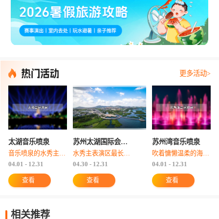
更多活动>
太湖音乐喷泉
苏州太湖国际会议中心音乐喷泉
苏州湾音乐喷泉
音乐喷泉的水秀主表演区最长168米、最宽12米，水景喷高可达108米。喷泉水秀特效及光影元素合计15种，光影交织，万般变化。
水秀主表演区最长168米、最宽12米，水景喷高可达108米，特效及光影元素合计十五种，光影交织，万般变化，具有较强的冲击力和观赏性，可形成壮观的视觉效果。
吹着慵懒温柔的海风，看着夕阳染红的天空，当夜幕降临，随着喷泉表演的开始，水柱相继从喷管中涌出，跟着音乐节拍，绚丽色彩变化，起伏而跳跃，真的是视觉与听觉的双重享受！
04.01 - 12.31
04.30 - 12.31
04.01 - 12.31
查看
查看
查看
相关推荐