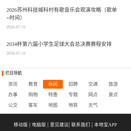
2026苏州科技城科村有歌音乐会观演攻略（歌单
+时间）
2026-07-31
2034杯第六届小学生足球大会总决赛赛程安排
2026-07-31
栏目导航
资讯
教育
休闲
招聘
交通
旅游
办事
购物
特惠
专题
网点
景点
公交
客车
地图
地铁
天气
|
|
|
|
移动版
电脑版
意见建议
联系我们
本地宝APP