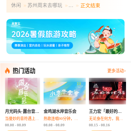
休闲
苏州周末去哪玩
…
正文结束
更多活动>
月光码头·露台音乐会
金鸡湖水岸音乐会
王力宏「最好的地方II」世界巡回演唱会-苏州站
当曼妙的音符遇上金鸡湖温柔的夜风，关于爱情的旋律在金鸡湖畔悠然响起
热歌连唱90分钟，全程高能不间断
无论身在何方，我们在哪，就是「最好的地方」！！！
08.08 - 08.09
08.08 - 08.09
08.15 - 08.16