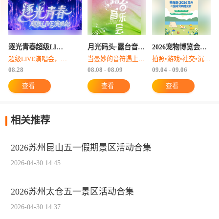
逐光青春超级LIVE演唱会-苏州站
月光码头·露台音乐会
2026宠物博览会—苏州站
超级LIVE演唱会，开学季专场
当曼妙的音符遇上金鸡湖温柔的夜风，关于爱情的旋律在金鸡湖畔悠然响起
拍照•游戏•社交•沉浸式撸宠与小动物互动
08.28
08.08 - 08.09
09.04 - 09.06
查看
查看
查看
相关推荐
2026苏州昆山五一假期景区活动合集
2026-04-30 14:45
2026苏州太仓五一景区活动合集
2026-04-30 14:37