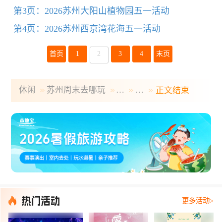
第3页：2026苏州大阳山植物园五一活动
第4页：2026苏州西京湾花海五一活动
首页
1
2
3
4
末页
休闲
苏州周末去哪玩
…
…
正文结束
更多活动>