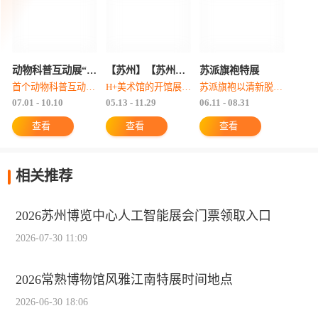
动物科普互动展“猫猫与狗狗”
【苏州】【苏州】H+美术馆 | 心游万象·无垠&徐震：文明漂移-一种组装技术
苏派旗袍特展
首个动物科普互动展“猫猫与狗狗”暖心呈现
H+美术馆的开馆展览，推荐！
苏派旗袍以清新脱俗、婉约精致的风格著称
07.01 - 10.10
05.13 - 11.29
06.11 - 08.31
查看
查看
查看
相关推荐
2026苏州博览中心人工智能展会门票领取入口
2026-07-30 11:09
2026常熟博物馆风雅江南特展时间地点
2026-06-30 18:06