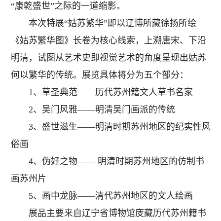
“康乾盛世”之际的一道缩影。
本次特展“姑苏繁华”即以辽博所藏徐扬所绘
《姑苏繁华图》长卷为核心线索，上溯唐宋、下沿
明清，试图从艺术史即视觉艺术的角度呈现出姑苏
何以繁华的传统。展览具体将分为五个部分：
1、草圣典范——历代苏州籍文人草书名家
2、吴门风雅——明清吴门画派的传统
3、盛世滋生——明清时期苏州地区的纪实性风
俗画
4、伪好之物—— 明清时期苏州地区的仿制书
画苏州片
5、画中龙脉——清代苏州地区的文人绘画
展品主要来自辽宁省博物馆庋藏历代苏州籍书