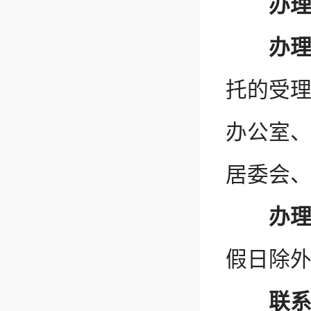
办
办
托的受
办公室
居委会
办
假日除外
联