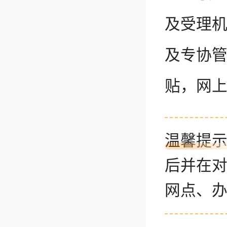
及受理
及专协
贴，网
温馨提
后并在
网点、