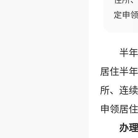
住所
定申
半年。
居住半
所、连
申领居
办