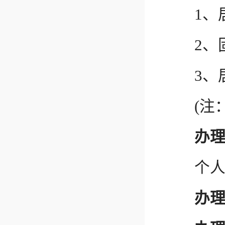
1、居
2、固
3、居
(注：
办
个人申
办