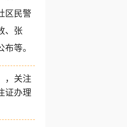
社区民警
放、张
公布等。
】，关注
住证办理