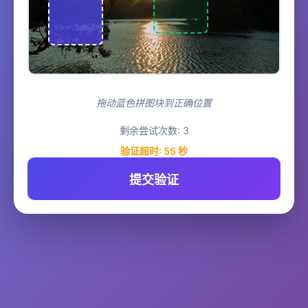
拖动蓝色拼图块到正确位置
剩余尝试次数:
3
验证超时:
55
秒
提交验证