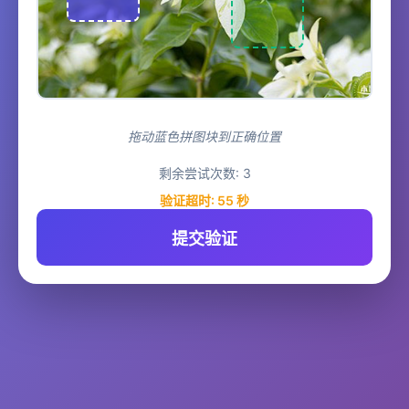
拖动蓝色拼图块到正确位置
剩余尝试次数:
3
验证超时:
55
秒
提交验证