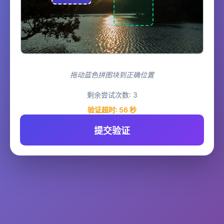
拖动蓝色拼图块到正确位置
剩余尝试次数:
3
验证超时:
56
秒
提交验证