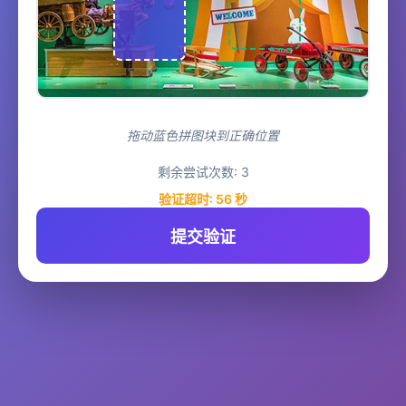
拖动蓝色拼图块到正确位置
剩余尝试次数:
3
验证超时:
56
秒
提交验证