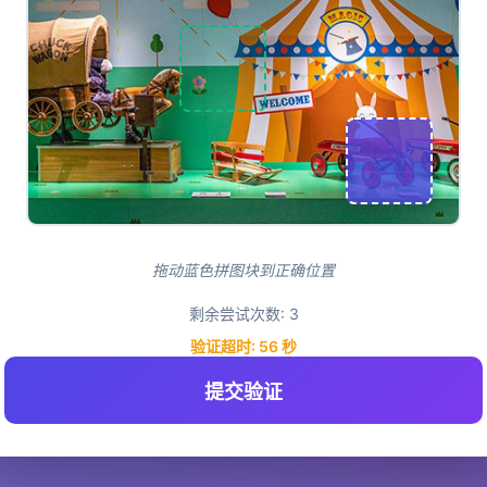
拖动蓝色拼图块到正确位置
剩余尝试次数:
3
验证超时:
55
秒
提交验证